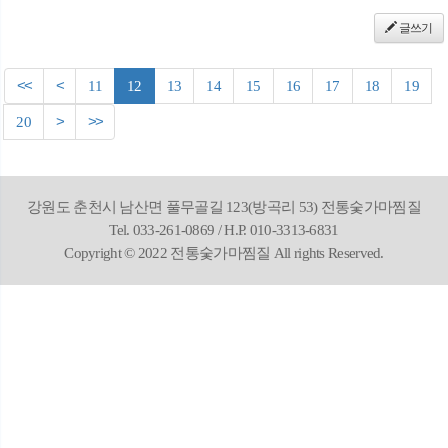
글쓰기
<<
<
11
12
13
14
15
16
17
18
19
20
>
>>
강원도 춘천시 남산면 풀무골길 123(방곡리 53) 전통숯가마찜질
Tel. 033-261-0869 / H.P. 010-3313-6831
Copyright © 2022 전통숯가마찜질 All rights Reserved.