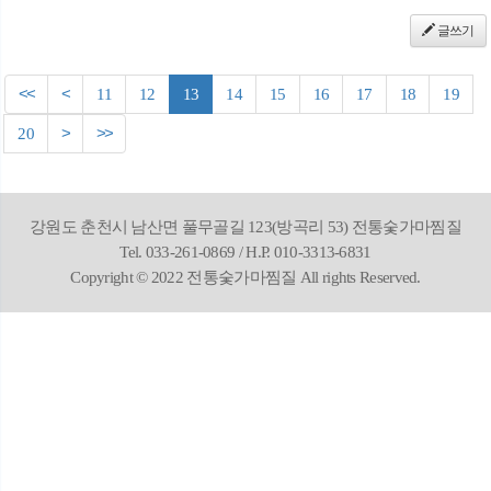
글쓰기
<<
<
11
12
13
14
15
16
17
18
19
20
>
>>
강원도 춘천시 남산면 풀무골길 123(방곡리 53) 전통숯가마찜질
Tel. 033-261-0869 / H.P. 010-3313-6831
Copyright © 2022 전통숯가마찜질 All rights Reserved.