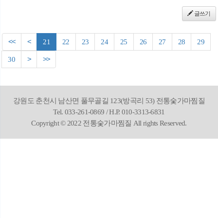
글쓰기
<<
<
21
22
23
24
25
26
27
28
29
30
>
>>
강원도 춘천시 남산면 풀무골길 123(방곡리 53) 전통숯가마찜질
Tel. 033-261-0869 / H.P. 010-3313-6831
Copyright © 2022 전통숯가마찜질 All rights Reserved.