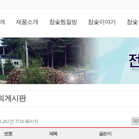
개
제품소개
참숯찜질방
참숯이야기
참숯
의게시판
11,202건
3724 페이지
번호
제목
글쓴이