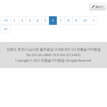
글쓰기
<<
1
2
3
4
5
6
7
8
9
10
>
>>
강원도 춘천시 남산면 풀무골길 123(방곡리 53) 전통숯가마찜질
Tel. 033-261-0869 / H.P. 010-3313-6831
Copyright © 2022 전통숯가마찜질 All rights Reserved.