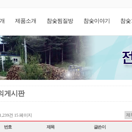
개
제품소개
참숯찜질방
참숯이야기
참숯
의게시판
11,239건
15 페이지
번호
제목
글쓴이