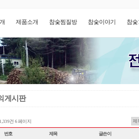
개
제품소개
참숯찜질방
참숯이야기
참숯
의게시판
11,339건
6 페이지
번호
제목
글쓴이