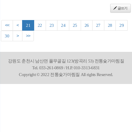
글쓰기
<<
<
21
22
23
24
25
26
27
28
29
30
>
>>
강원도 춘천시 남산면 풀무골길 123(방곡리 53) 전통숯가마찜질
Tel. 033-261-0869 / H.P. 010-3313-6831
Copyright © 2022 전통숯가마찜질 All rights Reserved.