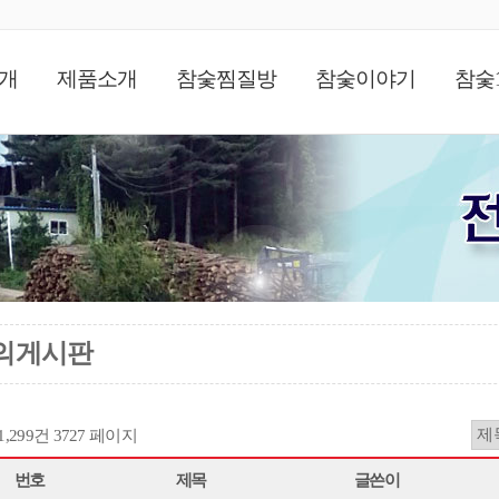
개
제품소개
참숯찜질방
참숯이야기
참숯
의게시판
11,299건
3727 페이지
번호
제목
글쓴이