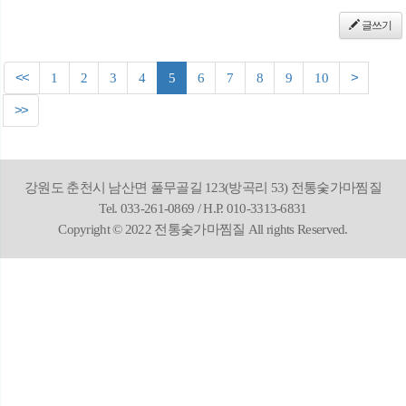
글쓰기
<<
1
2
3
4
5
6
7
8
9
10
>
>>
강원도 춘천시 남산면 풀무골길 123(방곡리 53) 전통숯가마찜질
Tel. 033-261-0869 / H.P. 010-3313-6831
Copyright © 2022 전통숯가마찜질 All rights Reserved.