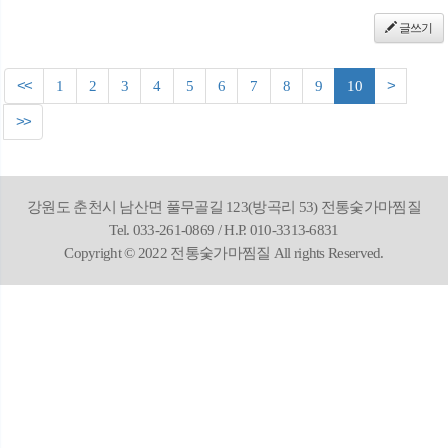
글쓰기
<<
1
2
3
4
5
6
7
8
9
10
>
>>
강원도 춘천시 남산면 풀무골길 123(방곡리 53) 전통숯가마찜질
Tel. 033-261-0869 / H.P. 010-3313-6831
Copyright © 2022 전통숯가마찜질 All rights Reserved.