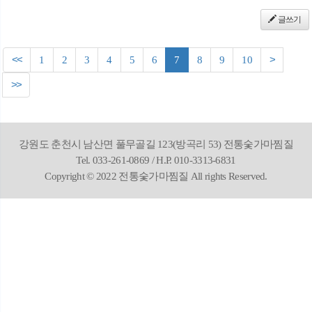
글쓰기
<<
1
2
3
4
5
6
7
8
9
10
>
>>
강원도 춘천시 남산면 풀무골길 123(방곡리 53) 전통숯가마찜질
Tel. 033-261-0869 / H.P. 010-3313-6831
Copyright © 2022 전통숯가마찜질 All rights Reserved.