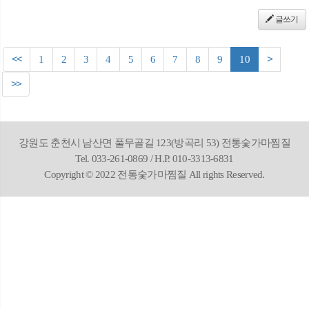
글쓰기
<<
1
2
3
4
5
6
7
8
9
10
>
>>
강원도 춘천시 남산면 풀무골길 123(방곡리 53) 전통숯가마찜질
Tel. 033-261-0869 / H.P. 010-3313-6831
Copyright © 2022 전통숯가마찜질 All rights Reserved.