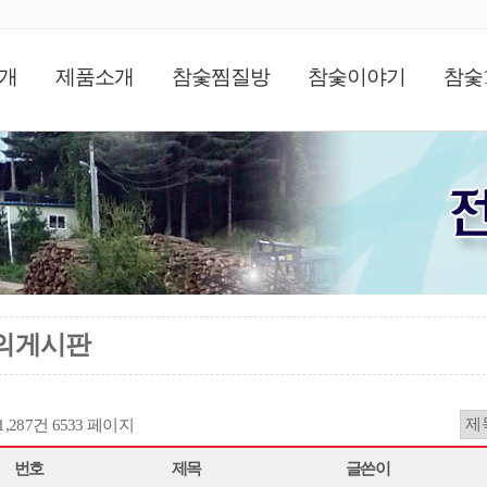
개
제품소개
참숯찜질방
참숯이야기
참숯
의게시판
11,287건
6533 페이지
번호
제목
글쓴이