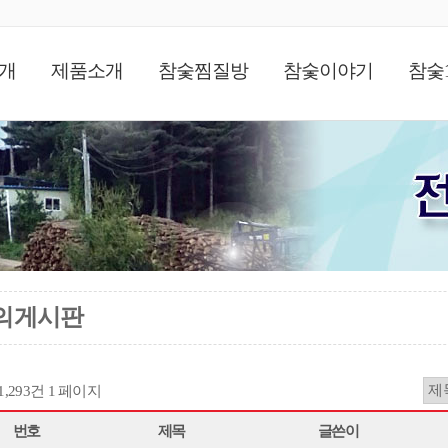
개
제품소개
참숯찜질방
참숯이야기
참숯
의게시판
11,293건
1 페이지
번호
제목
글쓴이