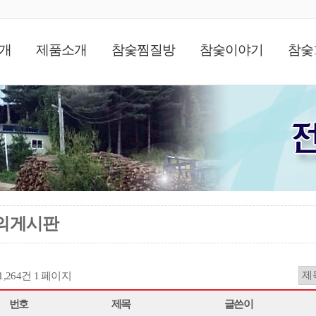
개
제품소개
참숯찜질방
참숯이야기
참숯
의게시판
11,264건
1 페이지
번호
제목
글쓴이