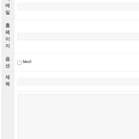
메
일
홈
페
이
지
옵
html
션
제
목