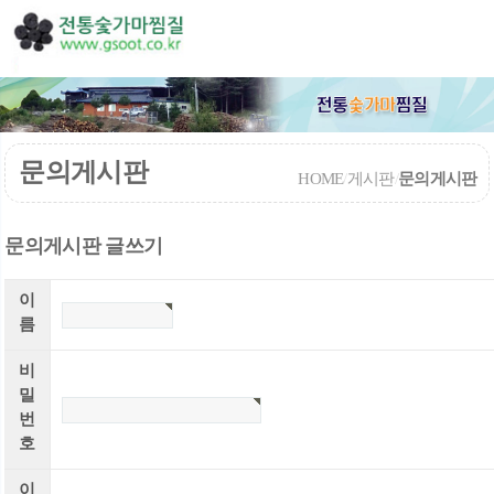
문의게시판
HOME
/
게시판
/
문의게시판
문의게시판 글쓰기
이
름
비
밀
번
호
이