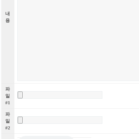
내
용
파
일
#1
파
일
#2