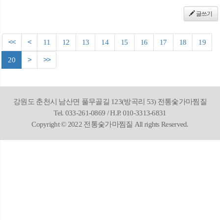
글쓰기
<<
<
11
12
13
14
15
16
17
18
19
20
>
>>
강원도 춘천시 남산면 풀무골길 123(방곡리 53) 전통숯가마찜질
Tel. 033-261-0869 / H.P. 010-3313-6831
Copyright © 2022 전통숯가마찜질 All rights Reserved.