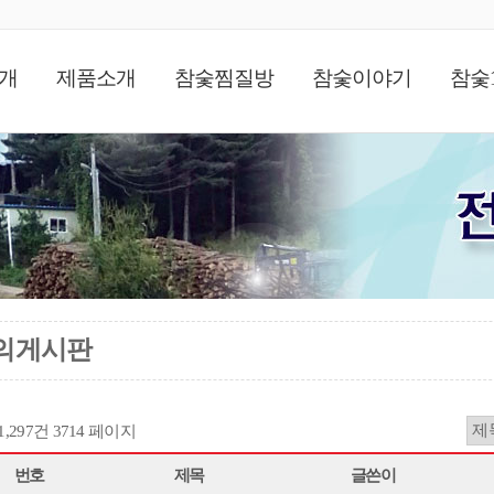
개
제품소개
참숯찜질방
참숯이야기
참숯
의게시판
11,297건
3714 페이지
번호
제목
글쓴이