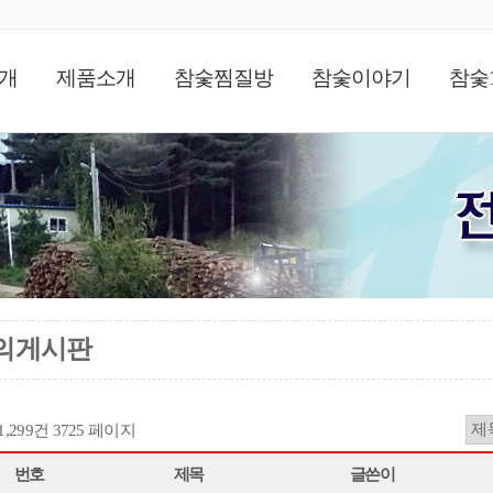
개
제품소개
참숯찜질방
참숯이야기
참숯
의게시판
11,299건
3725 페이지
번호
제목
글쓴이