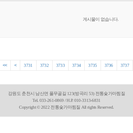
게시물이 없습니다.
<<
<
3731
3732
3733
3734
3735
3736
3737
강원도 춘천시 남산면 풀무골길 123(방곡리 53) 전통숯가마찜질
Tel. 033-261-0869 / H.P. 010-3313-6831
Copyright © 2022 전통숯가마찜질 All rights Reserved.