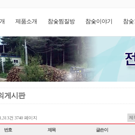
개
제품소개
참숯찜질방
참숯이야기
참숯
의게시판
11,313건
3740 페이지
번호
제목
글쓴이